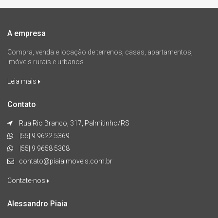
A empresa
Compra, venda e locação de terrenos, casas, apartamentos,
imóveis rurais e urbanos.
Leia mais
Contato
Rua Rio Branco, 317, Palmitinho/RS
|55| 9 9622 5369
|55| 9 9658 5308
contato@piaiaimoveis.com.br
Contate-nos
Alessandro Piaia