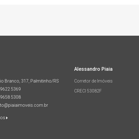
Alessandro Piaia
io Branco, 317, Palmitinho/RS
Corretor de Imóveis
9 9622 5369
CRECI 53082F
9 9658 5308
to@piaiaimoveis.com.br
nos