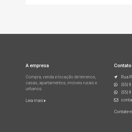
A empresa
Contato
Compra, venda e locação de terrenos,
Rua R
casas, apartamentos, imóveis rurais e
|55| 
urbanos.
|55| 
conta
Leia mais
Contate-