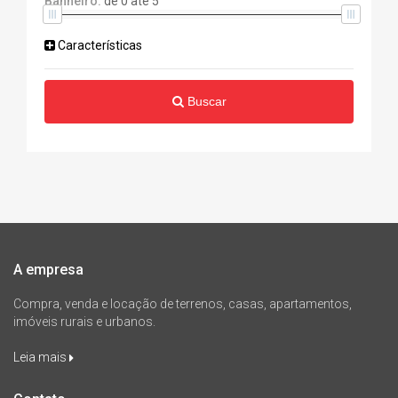
Banheiro:
de
0
até
5
Características
Buscar
A empresa
Compra, venda e locação de terrenos, casas, apartamentos,
imóveis rurais e urbanos.
Leia mais